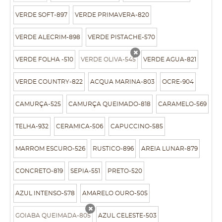
VERDE SOFT-897
VERDE PRIMAVERA-820
VERDE ALECRIM-898
VERDE PISTACHE-570
VERDE FOLHA -510
VERDE OLIVA-545
VERDE AGUA-821
x
VERDE COUNTRY-822
ACQUA MARINA-803
OCRE-904
CAMURÇA-525
CAMURÇA QUEIMADO-818
CARAMELO-569
TELHA-932
CERAMICA-506
CAPUCCINO-585
MARROM ESCURO-526
RUSTICO-896
AREIA LUNAR-879
CONCRETO-819
SEPIA-551
PRETO-520
AZUL INTENSO-578
AMARELO OURO-505
GOIABA QUEIMADA-805
AZUL CELESTE-503
x