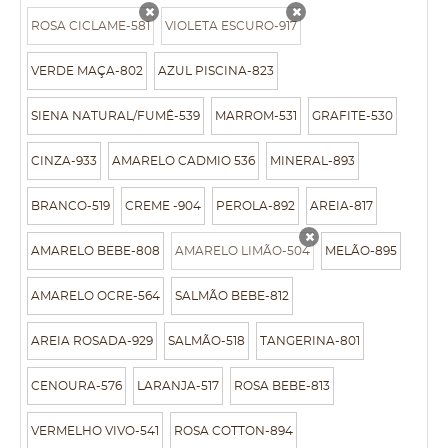
ROSA CICLAME-581
VIOLETA ESCURO-917
x
x
VERDE MAÇA-802
AZUL PISCINA-823
SIENA NATURAL/FUMÊ-539
MARROM-531
GRAFITE-530
CINZA-933
AMARELO CADMIO 536
MINERAL-893
BRANCO-519
CREME -904
PEROLA-892
AREIA-817
AMARELO BEBE-808
AMARELO LIMÃO-504
MELÃO-895
x
AMARELO OCRE-564
SALMÃO BEBE-812
AREIA ROSADA-929
SALMÃO-518
TANGERINA-801
CENOURA-576
LARANJA-517
ROSA BEBE-813
VERMELHO VIVO-541
ROSA COTTON-894