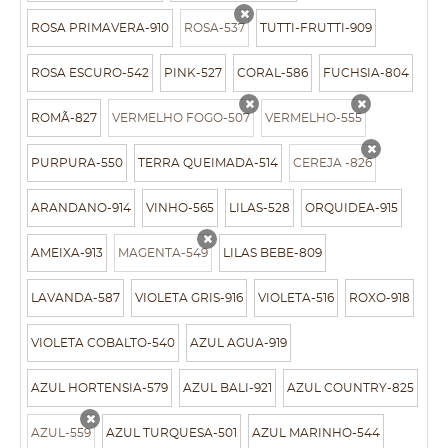
ROSA PRIMAVERA-910
ROSA-537
TUTTI-FRUTTI-909
x
ROSA ESCURO-542
PINK-527
CORAL-586
FUCHSIA-804
ROMÃ-827
VERMELHO FOGO-507
VERMELHO-555
x
x
PURPURA-550
TERRA QUEIMADA-514
CEREJA -826
x
ARANDANO-914
VINHO-565
LILAS-528
ORQUIDEA-915
AMEIXA-913
MAGENTA-549
LILAS BEBE-809
x
LAVANDA-587
VIOLETA GRIS-916
VIOLETA-516
ROXO-918
VIOLETA COBALTO-540
AZUL AGUA-919
AZUL HORTENSIA-579
AZUL BALI-921
AZUL COUNTRY-825
AZUL-559
AZUL TURQUESA-501
AZUL MARINHO-544
x