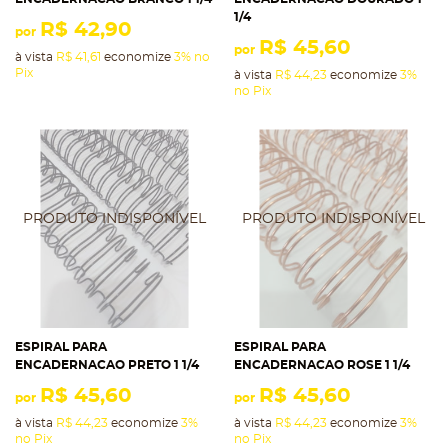
1/4
R$ 42,90
por
R$ 45,60
por
à vista
R$ 41,61
economize
3%
no
Pix
à vista
R$ 44,23
economize
3%
no Pix
ESPIRAL PARA
ESPIRAL PARA
ENCADERNACAO PRETO 1 1/4
ENCADERNACAO ROSE 1 1/4
R$ 45,60
R$ 45,60
por
por
à vista
R$ 44,23
economize
3%
à vista
R$ 44,23
economize
3%
no Pix
no Pix