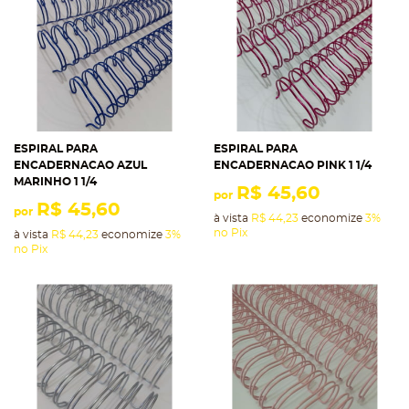
ESPIRAL PARA
ESPIRAL PARA
ENCADERNACAO AZUL
ENCADERNACAO PINK 1 1/4
MARINHO 1 1/4
R$ 45,60
por
R$ 45,60
por
à vista
R$ 44,23
economize
3%
no Pix
à vista
R$ 44,23
economize
3%
no Pix