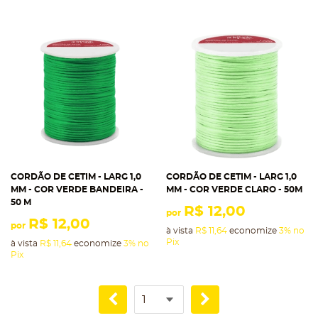
CORDÃO DE CETIM - LARG 1,0
CORDÃO DE CETIM - LARG 1,0
MM - COR VERDE BANDEIRA -
MM - COR VERDE CLARO - 50M
50 M
R$ 12,00
por
R$ 12,00
por
à vista
R$ 11,64
economize
3%
no
Pix
à vista
R$ 11,64
economize
3%
no
Pix