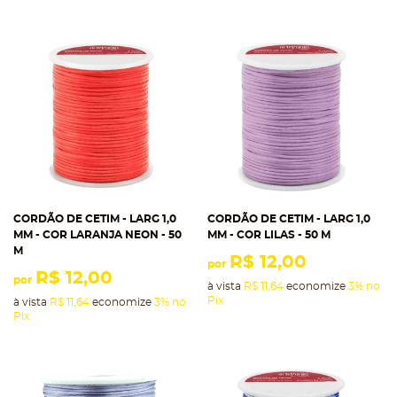
CORDÃO DE CETIM - LARG 1,0
CORDÃO DE CETIM - LARG 1,0
MM - COR LARANJA NEON - 50
MM - COR LILAS - 50 M
M
R$ 12,00
por
R$ 12,00
por
à vista
R$ 11,64
economize
3%
no
Pix
à vista
R$ 11,64
economize
3%
no
Pix