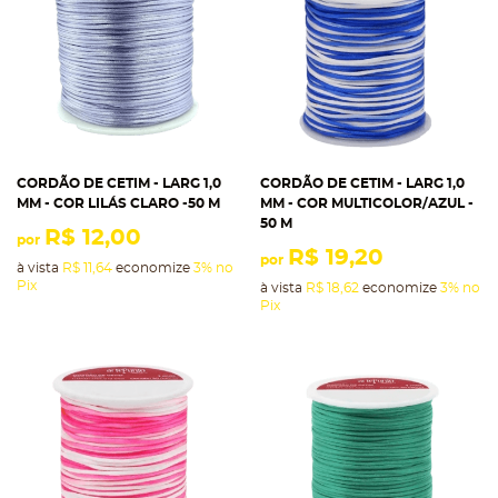
CORDÃO DE CETIM - LARG 1,0
CORDÃO DE CETIM - LARG 1,0
MM - COR LILÁS CLARO -50 M
MM - COR MULTICOLOR/AZUL -
50 M
R$ 12,00
por
R$ 19,20
por
à vista
R$ 11,64
economize
3%
no
Pix
à vista
R$ 18,62
economize
3%
no
Pix