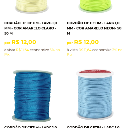
CORDÃO DE CETIM - LARG 1,0
CORDÃO DE CETIM - LARG 1,0
MM - COR AMARELO CLARO -
MM - COR AMARELO NEON- 50
50 M
M
R$ 12,00
R$ 12,00
por
por
à vista
R$ 11,64
economize
3%
no
à vista
R$ 11,64
economize
3%
no
Pix
Pix
CORDÃO DE CETIM - LARG 1,0
CORDÃO DE CETIM - LARG 1,0