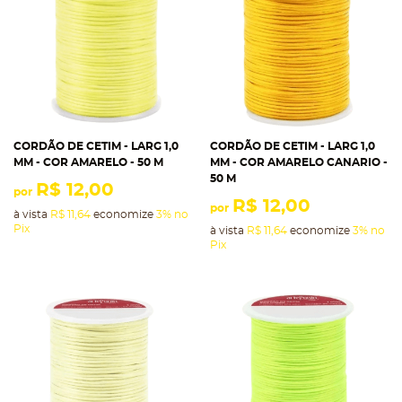
CORDÃO DE CETIM - LARG 1,0
CORDÃO DE CETIM - LARG 1,0
MM - COR AMARELO - 50 M
MM - COR AMARELO CANARIO -
50 M
R$ 12,00
por
R$ 12,00
por
à vista
R$ 11,64
economize
3%
no
Pix
à vista
R$ 11,64
economize
3%
no
Pix