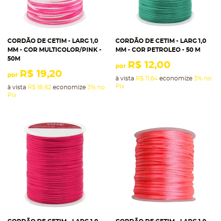
CORDÃO DE CETIM - LARG 1,0
CORDÃO DE CETIM - LARG 1,0
MM - COR MULTICOLOR/PINK -
MM - COR PETROLEO - 50 M
50M
R$ 12,00
por
R$ 19,20
por
à vista
R$ 11,64
economize
3%
no
Pix
à vista
R$ 18,62
economize
3%
no
Pix