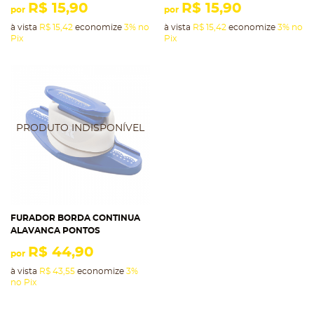
R$ 15,90
R$ 15,90
por
por
à vista
R$ 15,42
economize
3%
no
à vista
R$ 15,42
economize
3%
no
Pix
Pix
FURADOR BORDA CONTINUA
ALAVANCA PONTOS
R$ 44,90
por
à vista
R$ 43,55
economize
3%
no Pix