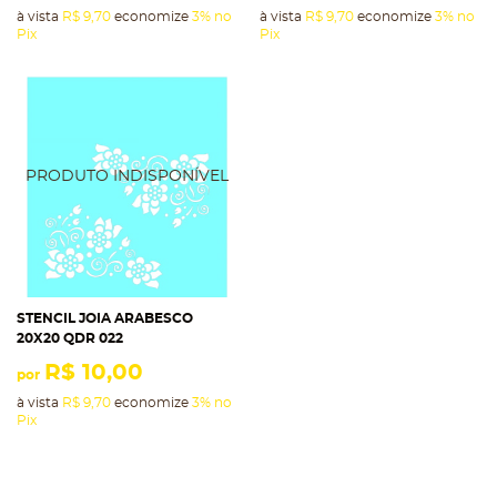
à vista
R$ 9,70
economize
3%
no
à vista
R$ 9,70
economize
3%
no
Pix
Pix
STENCIL JOIA ARABESCO
20X20 QDR 022
R$ 10,00
por
à vista
R$ 9,70
economize
3%
no
Pix