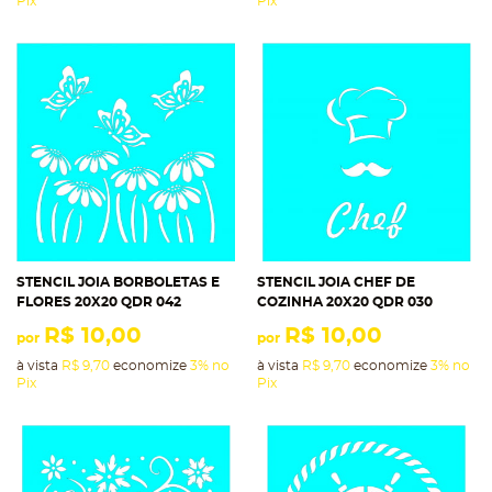
Pix
Pix
STENCIL JOIA BORBOLETAS E
STENCIL JOIA CHEF DE
FLORES 20X20 QDR 042
COZINHA 20X20 QDR 030
R$ 10,00
R$ 10,00
por
por
à vista
R$ 9,70
economize
3%
no
à vista
R$ 9,70
economize
3%
no
Pix
Pix