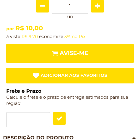
un
R$ 10,00
por
à vista
R$ 9,70
economize
3%
no Pix
AVISE-ME
ADICIONAR AOS FAVORITOS
Frete e Prazo
Calcule o frete e o prazo de entrega estimados para sua
região:
DESCRIÇÃO DO PRODUTO