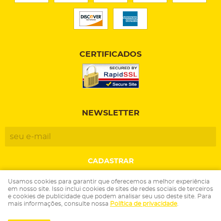
CERTIFICADOS
NEWSLETTER
CADASTRAR
Usamos cookies para garantir que oferecemos a melhor experiência
em nosso site. Isso inclui cookies de sites de redes sociais de terceiros
Maya Artesanato e Papelaria LTDA
e cookies de publicidade que podem analisar seu uso deste site. Para
CNPJ: 41.606.148/0001-51
mais informações, consulte nossa
Política de privacidade
.