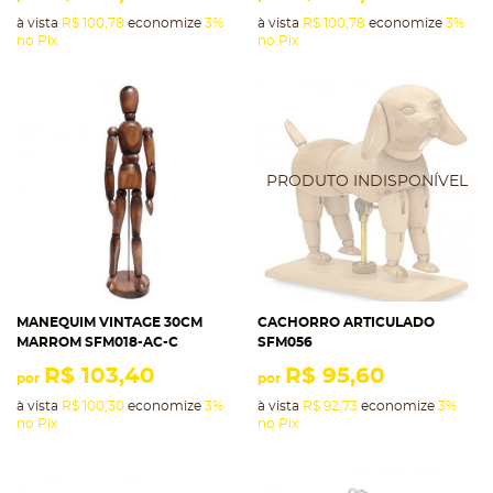
à vista
R$ 100,78
economize
3%
à vista
R$ 100,78
economize
3%
no Pix
no Pix
MANEQUIM VINTAGE 30CM
CACHORRO ARTICULADO
MARROM SFM018-AC-C
SFM056
R$ 103,40
R$ 95,60
por
por
à vista
R$ 100,30
economize
3%
à vista
R$ 92,73
economize
3%
no Pix
no Pix