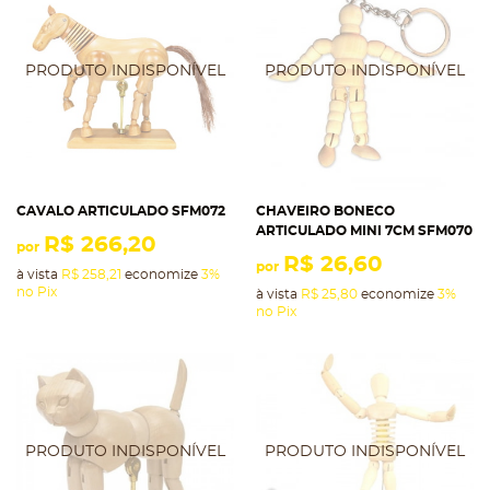
CAVALO ARTICULADO SFM072
CHAVEIRO BONECO
ARTICULADO MINI 7CM SFM070
R$ 266,20
por
R$ 26,60
por
à vista
R$ 258,21
economize
3%
no Pix
à vista
R$ 25,80
economize
3%
no Pix