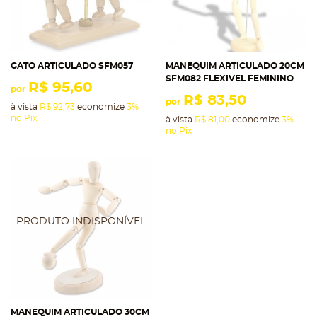
GATO ARTICULADO SFM057
MANEQUIM ARTICULADO 20CM
SFM082 FLEXIVEL FEMININO
R$ 95,60
por
R$ 83,50
por
à vista
R$ 92,73
economize
3%
no Pix
à vista
R$ 81,00
economize
3%
no Pix
MANEQUIM ARTICULADO 30CM