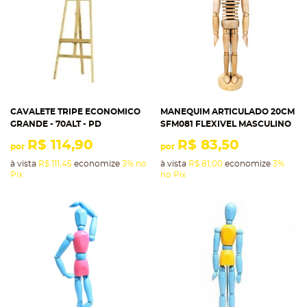
CAVALETE TRIPE ECONOMICO
MANEQUIM ARTICULADO 20CM
GRANDE - 70ALT - PD
SFM081 FLEXIVEL MASCULINO
R$ 114,90
R$ 83,50
por
por
à vista
R$ 111,45
economize
3%
no
à vista
R$ 81,00
economize
3%
Pix
no Pix