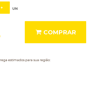
UN
COMPRAR
x
trega estimados para sua região: