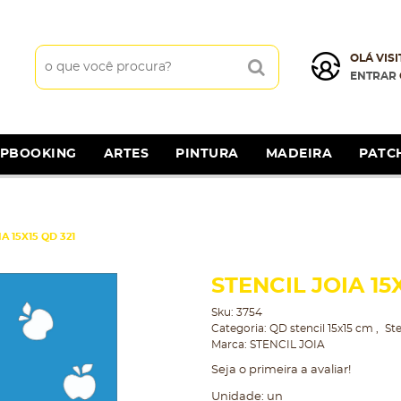
OLÁ VISI
ENTRAR
APBOOKING
ARTES
PINTURA
MADEIRA
PATC
A 15X15 QD 321
STENCIL JOIA 15X
Sku:
3754
Categoria:
QD stencil 15x15 cm
Ste
Marca:
STENCIL JOIA
Seja o primeira a avaliar!
Unidade: un