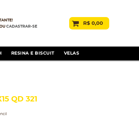
TANTE!
R$ 0,00
OU
CADASTRAR-SE
H
RESINA E BISCUIT
VELAS
15 QD 321
ncil