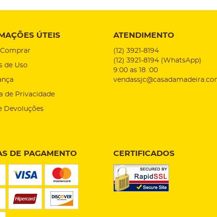
MAÇÕES ÚTEIS
ATENDIMENTO
Comprar
(12)
3921-8194
(12)
3921-8194
(WhatsApp)
s de Uso
9:00 as 18 :00
ança
vendassjc@casadamadeira.co
ca de Privacidade
e Devoluções
S DE PAGAMENTO
CERTIFICADOS