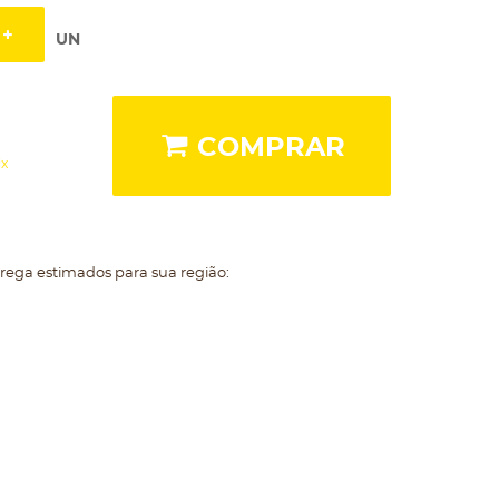
UN
COMPRAR
ix
trega estimados para sua região: