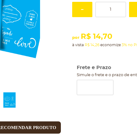
R$ 14,70
por
à vista
R$ 14,26
economize
3%
no P
Frete e Prazo
Simule o frete e o prazo de en
RECOMENDAR PRODUTO