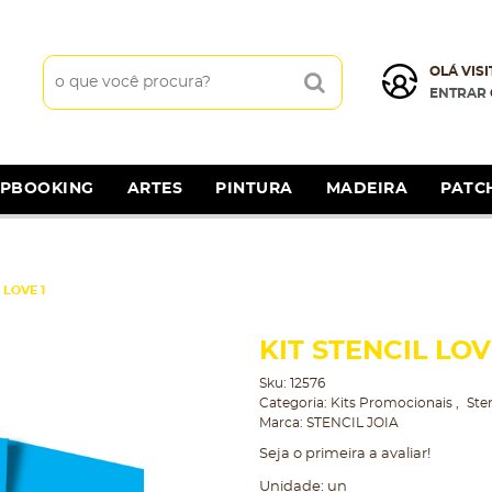
OLÁ VISI
ENTRAR
APBOOKING
ARTES
PINTURA
MADEIRA
PATC
 LOVE 1
KIT STENCIL LOV
Sku:
12576
Categoria:
Kits Promocionais
Sten
Marca:
STENCIL JOIA
Seja o primeira a avaliar!
Unidade: un