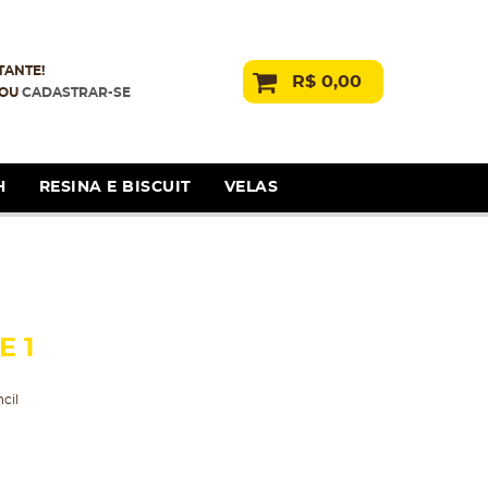
TANTE!
R$ 0,00
OU
CADASTRAR-SE
H
RESINA E BISCUIT
VELAS
E 1
cil