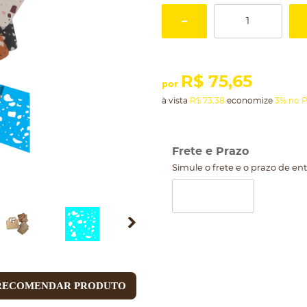
R$ 75,65
por
à vista
R$ 73,38
economize
3%
no P
Frete e Prazo
Simule o frete e o prazo de en
RECOMENDAR PRODUTO