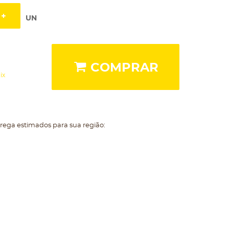
UN
COMPRAR
ix
trega estimados para sua região: