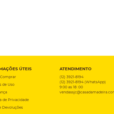
MAÇÕES ÚTEIS
ATENDIMENTO
Comprar
(12)
3921-8194
(12)
3921-8194
(WhatsApp)
s de Uso
9:00 as 18 :00
ança
vendassjc@casadamadeira.co
ca de Privacidade
e Devoluções