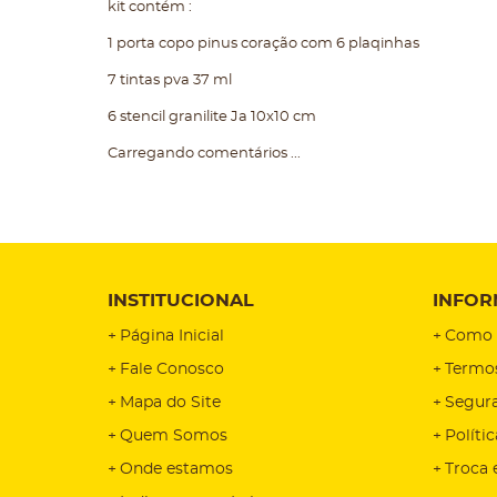
kit contém :
1 porta copo pinus coração com 6 plaqinhas
7 tintas pva 37 ml
6 stencil granilite Ja 10x10 cm
Carregando comentários ...
INSTITUCIONAL
INFOR
Página Inicial
Como 
Fale Conosco
Termo
Mapa do Site
Segur
Quem Somos
Políti
Onde estamos
Troca 