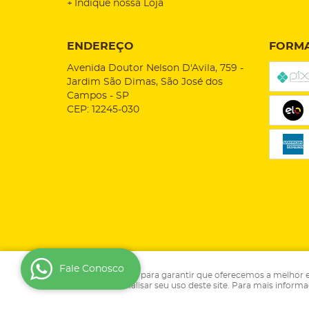
Indique nossa Loja
ENDEREÇO
FORMA
Avenida Doutor Nelson D'Avila, 759
-
Jardim São Dimas, São José dos
Campos
-
SP
CEP: 12245-030
Fale Conosco
Usamos cookies para garantir que oferecemos a melhor expe
que podem analisar seu uso deste site. Para mais inform