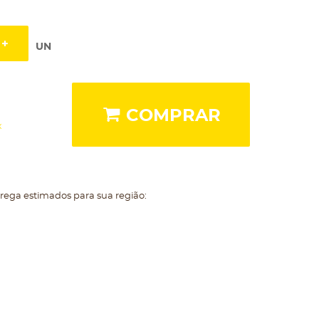
UN
COMPRAR
x
trega estimados para sua região: