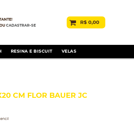
TANTE!
R$ 0,00
OU
CADASTRAR-SE
H
RESINA E BISCUIT
VELAS
5X20 CM FLOR BAUER JC
encil