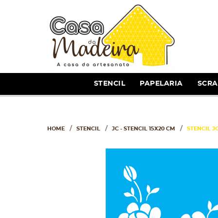
STENCIL
PAPELARIA
SCR
HOME
STENCIL
JC - STENCIL 15X20 CM
STENCIL J