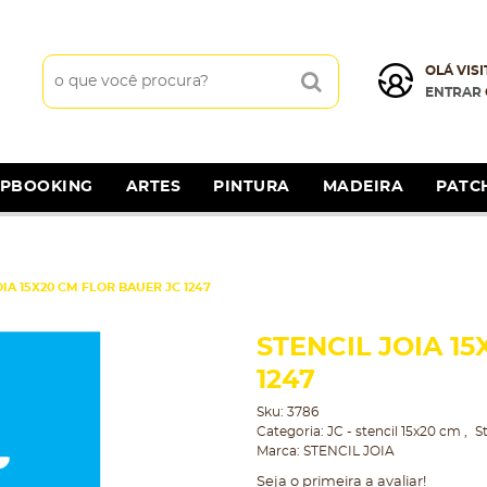
OLÁ VISI
ENTRAR
APBOOKING
ARTES
PINTURA
MADEIRA
PATC
OIA 15X20 CM FLOR BAUER JC 1247
STENCIL JOIA 1
1247
Sku:
3786
Categoria:
JC - stencil 15x20 cm
St
Marca:
STENCIL JOIA
Seja o primeira a avaliar!