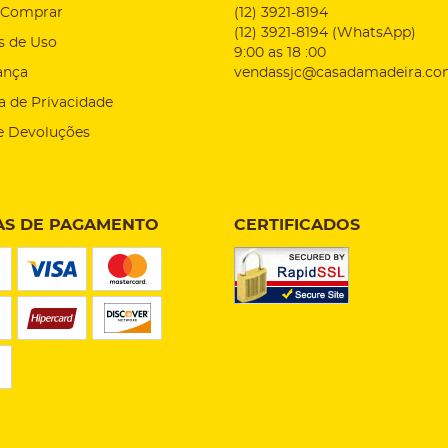
Comprar
(12)
3921-8194
(12)
3921-8194
(WhatsApp)
s de Uso
9:00 as 18 :00
ança
vendassjc@casadamadeira.co
ca de Privacidade
e Devoluções
S DE PAGAMENTO
CERTIFICADOS