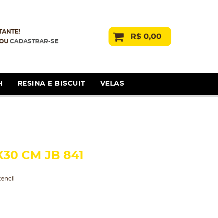
TANTE!
R$ 0,00
OU
CADASTRAR-SE
H
RESINA E BISCUIT
VELAS
X30 CM JB 841
tencil