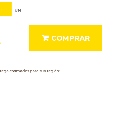
UN
COMPRAR
x
trega estimados para sua região: