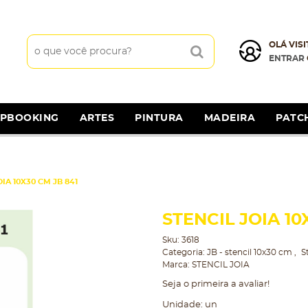
OLÁ VISI
ENTRAR
APBOOKING
ARTES
PINTURA
MADEIRA
PATC
IA 10X30 CM JB 841
STENCIL JOIA 10
Sku:
3618
Categoria:
JB - stencil 10x30 cm
S
Marca:
STENCIL JOIA
Seja o primeira a avaliar!
Unidade: un