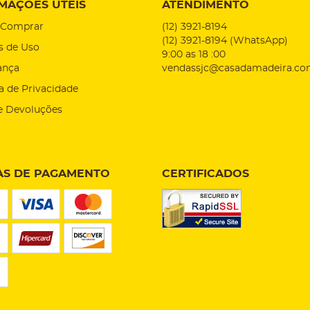
MAÇÕES ÚTEIS
ATENDIMENTO
Comprar
(12)
3921-8194
(12)
3921-8194
(WhatsApp)
s de Uso
9:00 as 18 :00
ança
vendassjc@casadamadeira.co
ca de Privacidade
e Devoluções
S DE PAGAMENTO
CERTIFICADOS