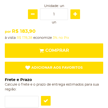
Unidade: un
un
R$ 183,90
por
à vista
R$ 178,38
economize
3%
no Pix
COMPRAR
ADICIONAR AOS FAVORITOS
Frete e Prazo
Calcule o frete e o prazo de entrega estimados para sua
região: