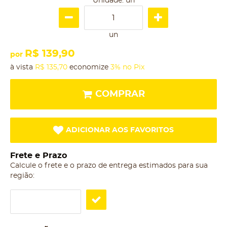
Unidade: un
un
R$ 139,90
por
à vista
R$ 135,70
economize
3%
no Pix
COMPRAR
ADICIONAR AOS FAVORITOS
Frete e Prazo
Calcule o frete e o prazo de entrega estimados para sua
região: