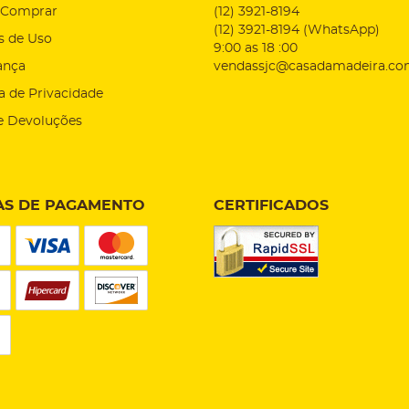
Comprar
(12)
3921-8194
(12)
3921-8194
(WhatsApp)
s de Uso
9:00 as 18 :00
ança
vendassjc@casadamadeira.co
ca de Privacidade
e Devoluções
S DE PAGAMENTO
CERTIFICADOS