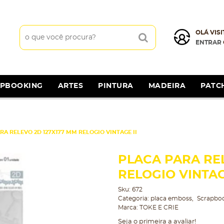
OLÁ VISI
ENTRAR
APBOOKING
ARTES
PINTURA
MADEIRA
PATC
RA RELEVO 2D 127X177 MM RELOGIO VINTAGE II
PLACA PARA REL
RELOGIO VINTAG
Sku:
672
Categoria:
placa emboss
Scrapbo
Marca:
TOKE E CRIE
Seja o primeira a avaliar!