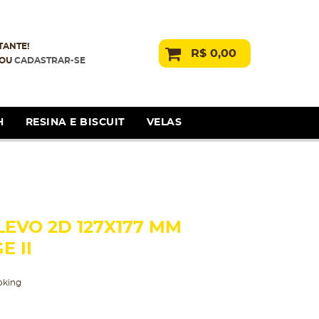
TANTE!
R$ 0,00
OU
CADASTRAR-SE
H
RESINA E BISCUIT
VELAS
EVO 2D 127X177 MM
E II
oking