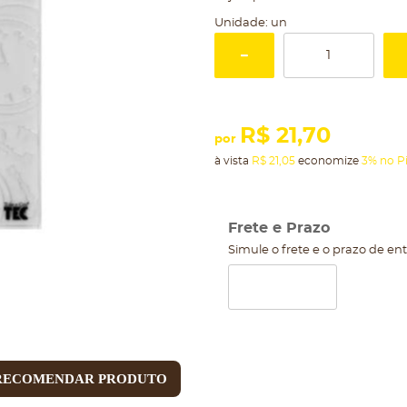
Unidade: un
R$ 21,70
por
à vista
R$ 21,05
economize
3%
no P
Frete e Prazo
Simule o frete e o prazo de en
RECOMENDAR PRODUTO