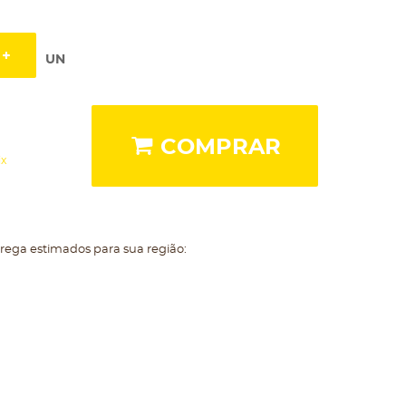
UN
COMPRAR
ix
trega estimados para sua região: