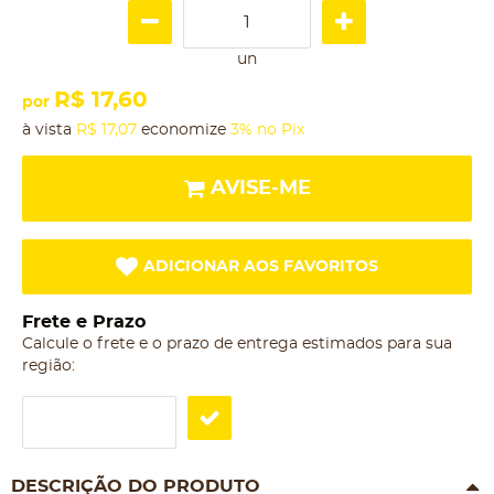
un
R$ 17,60
por
à vista
R$ 17,07
economize
3%
no Pix
AVISE-ME
ADICIONAR AOS FAVORITOS
Frete e Prazo
Calcule o frete e o prazo de entrega estimados para sua
região:
DESCRIÇÃO DO PRODUTO