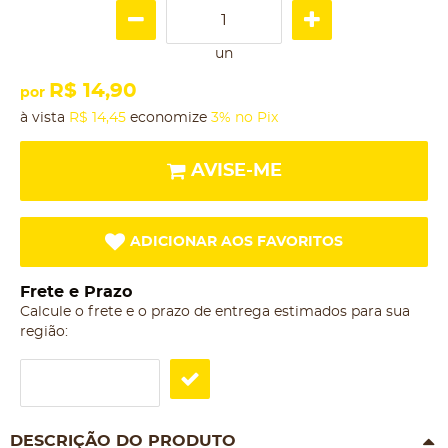
un
R$ 14,90
por
à vista
R$ 14,45
economize
3%
no Pix
AVISE-ME
ADICIONAR AOS FAVORITOS
Frete e Prazo
Calcule o frete e o prazo de entrega estimados para sua
região:
DESCRIÇÃO DO PRODUTO