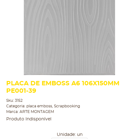
PLACA DE EMBOSS A6 106X150MM
PE001-39
Sku:
3152
Categoria:
placa emboss
,
Scrapbooking
Marca:
ARTE MONTAGEM
Produto Indisponível
Unidade: un