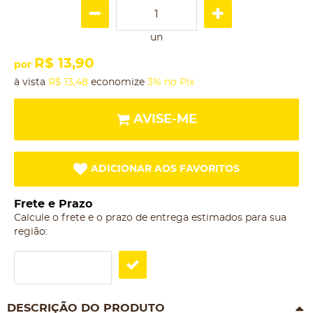
un
R$ 13,90
por
à vista
R$ 13,48
economize
3%
no Pix
AVISE-ME
ADICIONAR AOS FAVORITOS
Frete e Prazo
Calcule o frete e o prazo de entrega estimados para sua
região:
DESCRIÇÃO DO PRODUTO