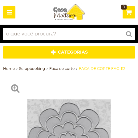
0
CATEGORIAS
Home
Scrapbooking
Faca de corte
FACA DE CORTE FAC-112