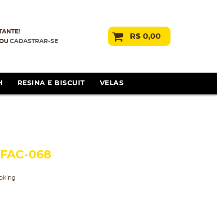
TANTE!
R$ 0,00
OU
CADASTRAR-SE
H
RESINA E BISCUIT
VELAS
FAC-068
oking