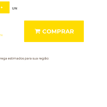
UN
COMPRAR
ix
trega estimados para sua região: