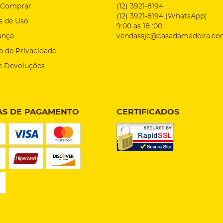
Comprar
(12)
3921-8194
(12)
3921-8194
(WhatsApp)
s de Uso
9:00 as 18 :00
ança
vendassjc@casadamadeira.co
ca de Privacidade
e Devoluções
S DE PAGAMENTO
CERTIFICADOS