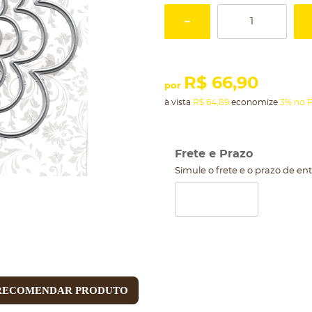
R$ 66,90
por
à vista
R$ 64,89
economize
3%
no P
Frete e Prazo
Simule o frete e o prazo de en
RECOMENDAR PRODUTO