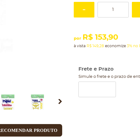
R$ 153,90
por
à vista
R$ 149,28
economize
3%
no 
Frete e Prazo
Simule o frete e o prazo de en
RECOMENDAR PRODUTO