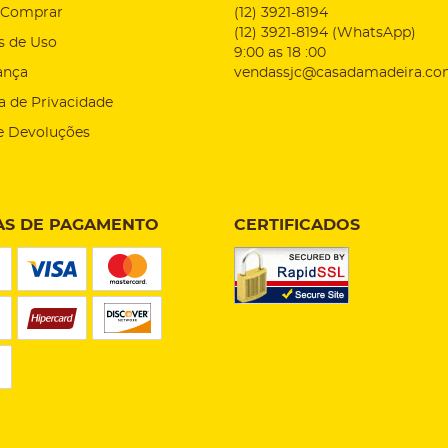
Comprar
(12)
3921-8194
(12)
3921-8194
(WhatsApp)
s de Uso
9:00 as 18 :00
ança
vendassjc@casadamadeira.co
ca de Privacidade
e Devoluções
S DE PAGAMENTO
CERTIFICADOS