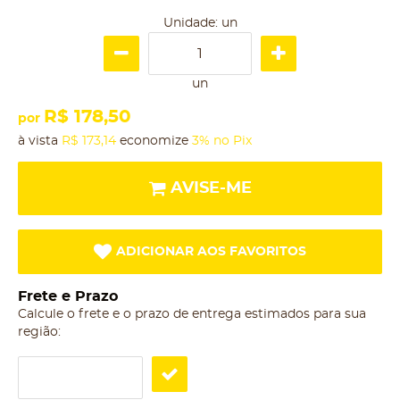
Unidade: un
un
R$ 178,50
por
à vista
R$ 173,14
economize
3%
no Pix
AVISE-ME
ADICIONAR AOS FAVORITOS
Frete e Prazo
Calcule o frete e o prazo de entrega estimados para sua
região: