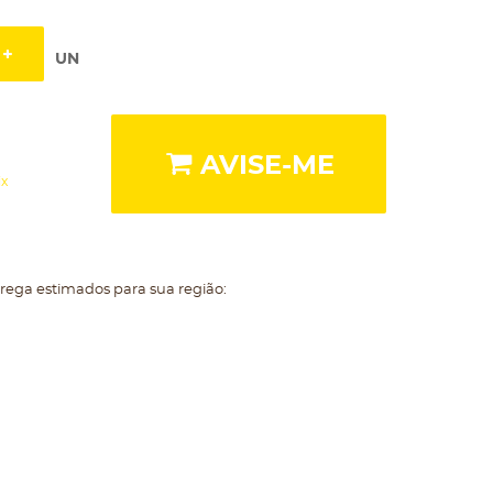
UN
AVISE-ME
ix
trega estimados para sua região: