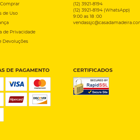
Comprar
(12)
3921-8194
(12)
3921-8194
(WhatsApp)
s de Uso
9:00 as 18 :00
ança
vendassjc@casadamadeira.co
ca de Privacidade
e Devoluções
S DE PAGAMENTO
CERTIFICADOS