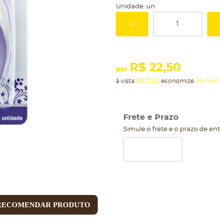
Unidade: un
R$ 22,50
por
à vista
R$ 21,82
economize
3%
no P
Frete e Prazo
Simule o frete e o prazo de en
RECOMENDAR PRODUTO