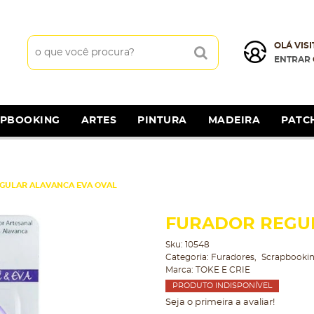
OLÁ VISI
ENTRAR
APBOOKING
ARTES
PINTURA
MADEIRA
PATC
GULAR ALAVANCA EVA OVAL
FURADOR REGUL
Sku:
10548
Categoria:
Furadores
Scrapbooki
Marca:
TOKE E CRIE
PRODUTO INDISPONÍVEL
Seja o primeira a avaliar!