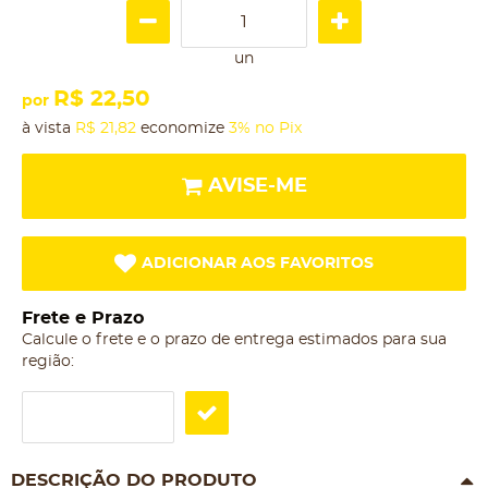
un
R$ 22,50
por
à vista
R$ 21,82
economize
3%
no Pix
AVISE-ME
ADICIONAR AOS FAVORITOS
Frete e Prazo
Calcule o frete e o prazo de entrega estimados para sua
região:
DESCRIÇÃO DO PRODUTO