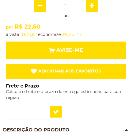
un
R$ 22,50
por
à vista
R$ 21,82
economize
3%
no Pix
AVISE-ME
ADICIONAR AOS FAVORITOS
Frete e Prazo
Calcule o frete e o prazo de entrega estimados para sua
região:
DESCRIÇÃO DO PRODUTO