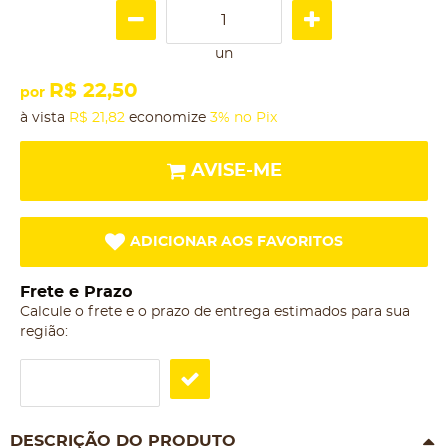
un
R$ 22,50
por
à vista
R$ 21,82
economize
3%
no Pix
AVISE-ME
ADICIONAR AOS FAVORITOS
Frete e Prazo
Calcule o frete e o prazo de entrega estimados para sua
região:
DESCRIÇÃO DO PRODUTO