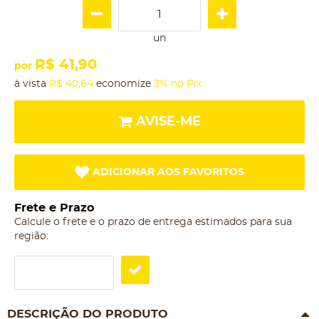
un
R$ 41,90
por
à vista
R$ 40,64
economize
3%
no Pix
AVISE-ME
ADICIONAR AOS FAVORITOS
Frete e Prazo
Calcule o frete e o prazo de entrega estimados para sua
região:
DESCRIÇÃO DO PRODUTO