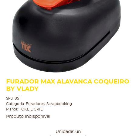
FURADOR MAX ALAVANCA COQUEIRO
BY VLADY
Sku:
851
Categoria:
Furadores
,
Scrapbooking
Marca:
TOKE E CRIE
Produto Indisponível
Unidade: un