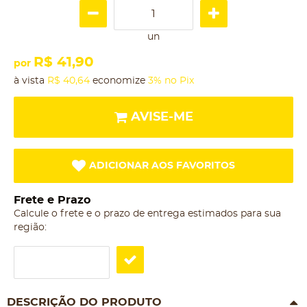
un
R$ 41,90
por
à vista
R$ 40,64
economize
3%
no Pix
AVISE-ME
ADICIONAR AOS FAVORITOS
Frete e Prazo
Calcule o frete e o prazo de entrega estimados para sua
região:
DESCRIÇÃO DO PRODUTO