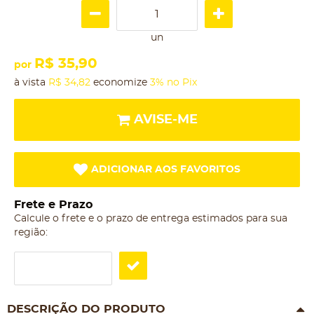
un
R$ 35,90
por
à vista
R$ 34,82
economize
3%
no Pix
AVISE-ME
ADICIONAR AOS FAVORITOS
Frete e Prazo
Calcule o frete e o prazo de entrega estimados para sua
região:
DESCRIÇÃO DO PRODUTO