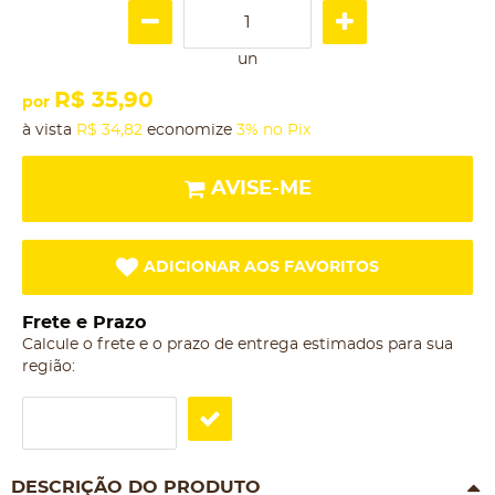
un
R$ 35,90
por
à vista
R$ 34,82
economize
3%
no Pix
AVISE-ME
ADICIONAR AOS FAVORITOS
Frete e Prazo
Calcule o frete e o prazo de entrega estimados para sua
região:
DESCRIÇÃO DO PRODUTO