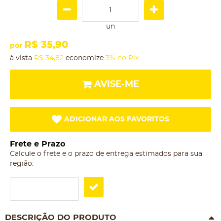
un
R$ 35,90
por
à vista
R$ 34,82
economize
3%
no Pix
AVISE-ME
ADICIONAR AOS FAVORITOS
Frete e Prazo
Calcule o frete e o prazo de entrega estimados para sua
região:
DESCRIÇÃO DO PRODUTO