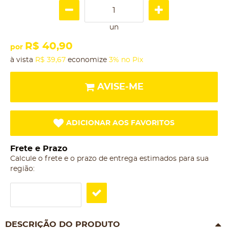
un
R$ 40,90
por
à vista
R$ 39,67
economize
3%
no Pix
AVISE-ME
ADICIONAR AOS FAVORITOS
Frete e Prazo
Calcule o frete e o prazo de entrega estimados para sua
região:
DESCRIÇÃO DO PRODUTO