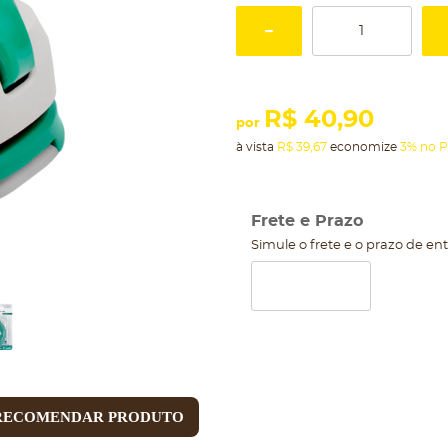
R$ 40,90
por
à vista
R$ 39,67
economize
3%
no P
Frete e Prazo
Simule o frete e o prazo de en
RECOMENDAR PRODUTO