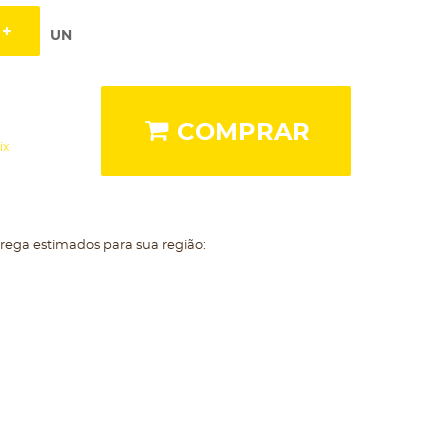
UN
COMPRAR
ix
trega estimados para sua região: