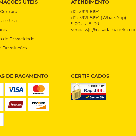
MAÇÕES ÚTEIS
ATENDIMENTO
Comprar
(12)
3921-8194
(12)
3921-8194
(WhatsApp)
s de Uso
9:00 as 18 :00
ança
vendassjc@casadamadeira.co
ca de Privacidade
e Devoluções
S DE PAGAMENTO
CERTIFICADOS