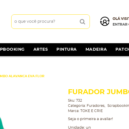
OLÁ VISI
ENTRAR
APBOOKING
ARTES
PINTURA
MADEIRA
PATC
MBO ALAVANCA EVA FLOR
FURADOR JUMBO
Sku:
732
Categoria:
Furadores
Scrapbooki
Marca:
TOKE E CRIE
Seja o primeira a avaliar!
Unidade: un