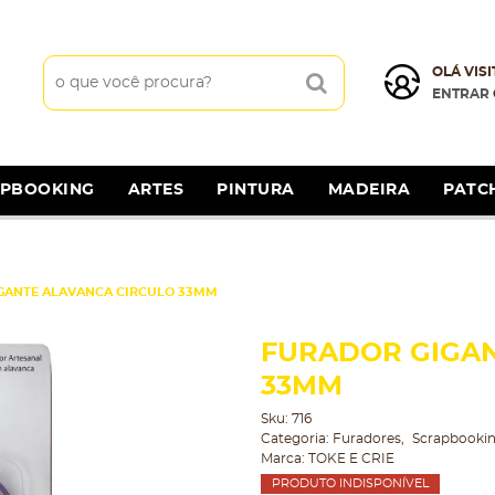
OLÁ VISI
ENTRAR
APBOOKING
ARTES
PINTURA
MADEIRA
PATC
GANTE ALAVANCA CIRCULO 33MM
FURADOR GIGAN
33MM
Sku:
716
Categoria:
Furadores
Scrapbooki
Marca:
TOKE E CRIE
PRODUTO INDISPONÍVEL