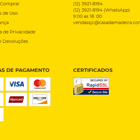
Comprar
(12)
3921-8194
(12)
3921-8194
(WhatsApp)
s de Uso
9:00 as 18 :00
ança
vendassjc@casadamadeira.co
ca de Privacidade
e Devoluções
S DE PAGAMENTO
CERTIFICADOS