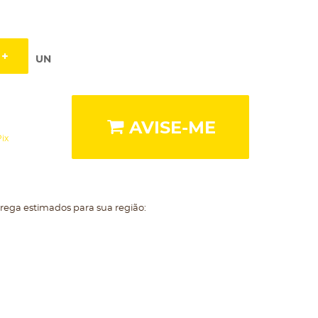
UN
AVISE-ME
ix
trega estimados para sua região: