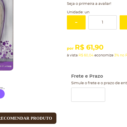
Seja o primeira a avaliar!
Unidade: un
R$ 61,90
por
à vista
R$ 60,04
economize
3%
no P
Frete e Prazo
Simule o frete e o prazo de en
RECOMENDAR PRODUTO