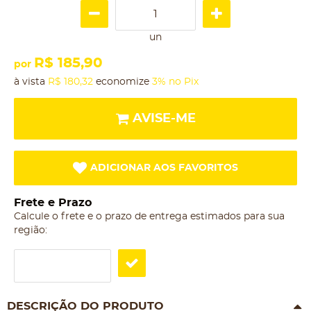
un
R$ 185,90
por
à vista
R$ 180,32
economize
3%
no Pix
AVISE-ME
ADICIONAR AOS FAVORITOS
Frete e Prazo
Calcule o frete e o prazo de entrega estimados para sua
região:
DESCRIÇÃO DO PRODUTO