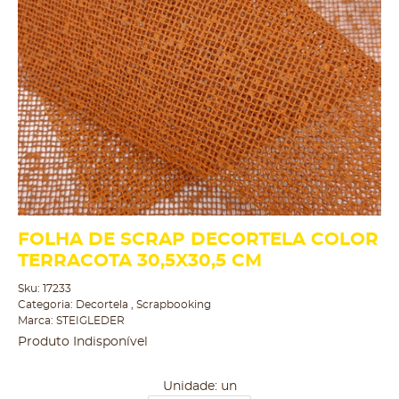
FOLHA DE SCRAP DECORTELA COLOR
TERRACOTA 30,5X30,5 CM
Sku:
17233
Categoria:
Decortela
,
Scrapbooking
Marca:
STEIGLEDER
Produto Indisponível
Unidade: un