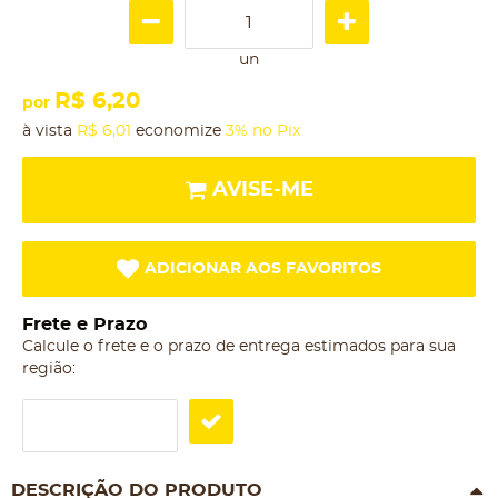
un
R$ 6,20
por
à vista
R$ 6,01
economize
3%
no Pix
AVISE-ME
ADICIONAR AOS FAVORITOS
Frete e Prazo
Calcule o frete e o prazo de entrega estimados para sua
região:
DESCRIÇÃO DO PRODUTO