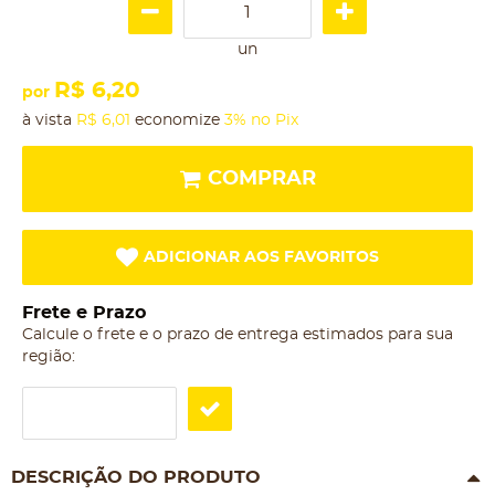
un
R$ 6,20
por
à vista
R$ 6,01
economize
3%
no Pix
COMPRAR
ADICIONAR AOS FAVORITOS
Frete e Prazo
Calcule o frete e o prazo de entrega estimados para sua
região:
DESCRIÇÃO DO PRODUTO