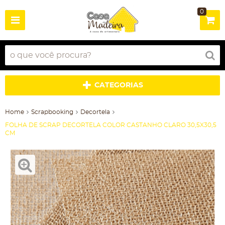
0
CATEGORIAS
Home
Scrapbooking
Decortela
FOLHA DE SCRAP DECORTELA COLOR CASTANHO CLARO 30,5X30,5
CM