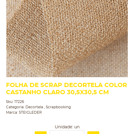
FOLHA DE SCRAP DECORTELA COLOR
CASTANHO CLARO 30,5X30,5 CM
Sku:
17226
Categoria:
Decortela
,
Scrapbooking
Marca:
STEIGLEDER
Unidade: un