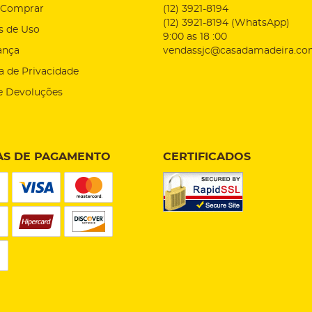
Comprar
(12)
3921-8194
(12)
3921-8194
(WhatsApp)
s de Uso
9:00 as 18 :00
ança
vendassjc@casadamadeira.co
ca de Privacidade
e Devoluções
S DE PAGAMENTO
CERTIFICADOS