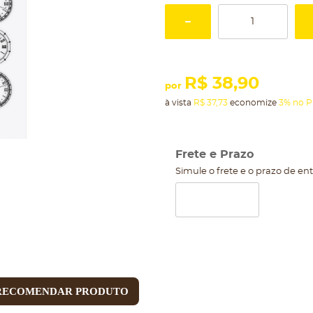
R$ 38,90
por
à vista
R$ 37,73
economize
3%
no P
Frete e Prazo
Simule o frete e o prazo de en
RECOMENDAR PRODUTO