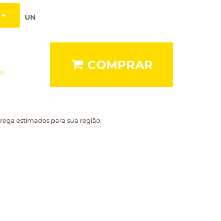
UN
COMPRAR
ix
trega estimados para sua região: