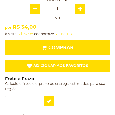
Unidade: un
un
R$ 34,00
por
à vista
R$ 32,98
economize
3%
no Pix
COMPRAR
ADICIONAR AOS FAVORITOS
Frete e Prazo
Calcule o frete e o prazo de entrega estimados para sua
região: