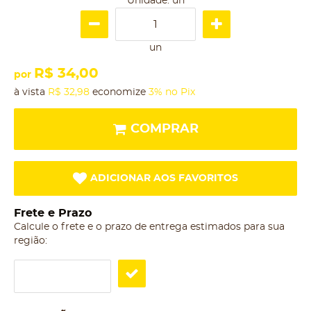
Unidade: un
un
R$ 34,00
por
à vista
R$ 32,98
economize
3%
no Pix
COMPRAR
ADICIONAR AOS FAVORITOS
Frete e Prazo
Calcule o frete e o prazo de entrega estimados para sua
região: