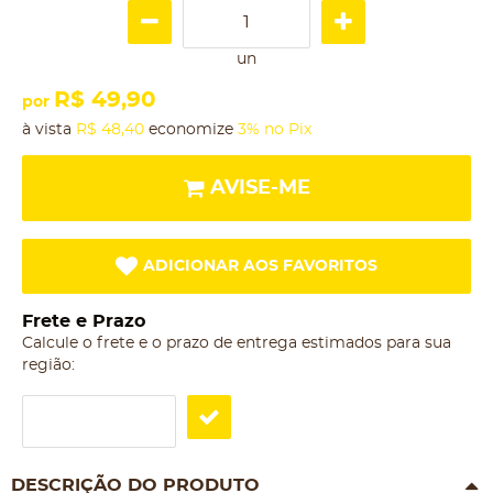
un
R$ 49,90
por
à vista
R$ 48,40
economize
3%
no Pix
AVISE-ME
ADICIONAR AOS FAVORITOS
Frete e Prazo
Calcule o frete e o prazo de entrega estimados para sua
região:
DESCRIÇÃO DO PRODUTO