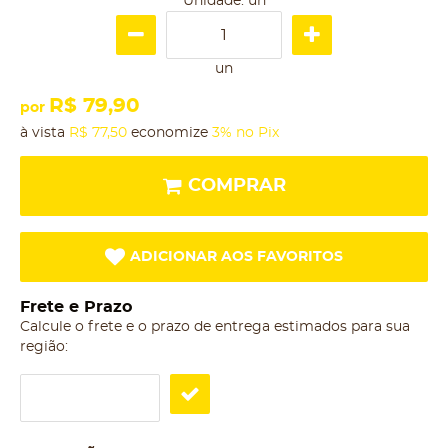
Unidade: un
un
R$ 79,90
por
à vista
R$ 77,50
economize
3%
no Pix
COMPRAR
ADICIONAR AOS FAVORITOS
Frete e Prazo
Calcule o frete e o prazo de entrega estimados para sua
região: