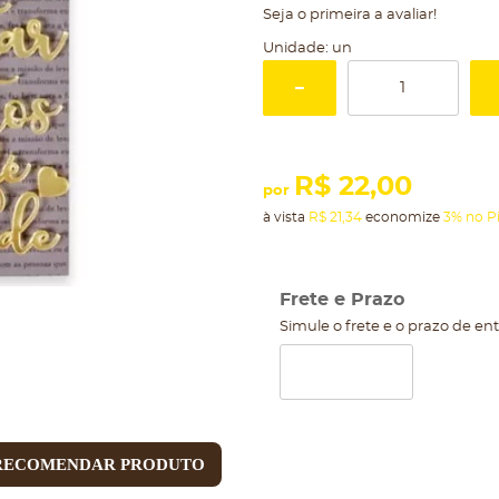
Seja o primeira a avaliar!
Unidade: un
R$ 22,00
por
à vista
R$ 21,34
economize
3%
no P
Frete e Prazo
Simule o frete e o prazo de en
RECOMENDAR PRODUTO