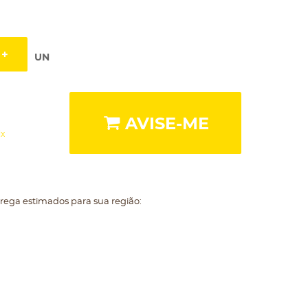
UN
AVISE-ME
ix
trega estimados para sua região: