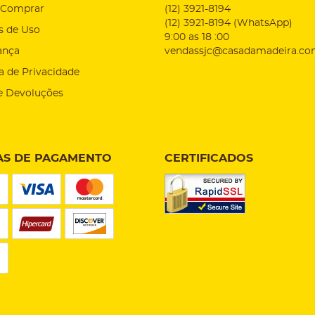
Comprar
(12)
3921-8194
(12)
3921-8194
(WhatsApp)
s de Uso
9:00 as 18 :00
ança
vendassjc@casadamadeira.co
ca de Privacidade
e Devoluções
S DE PAGAMENTO
CERTIFICADOS