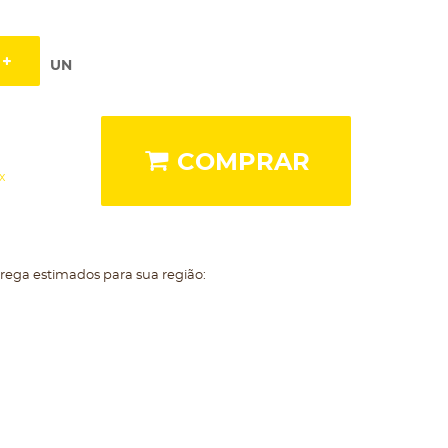
UN
COMPRAR
x
trega estimados para sua região: