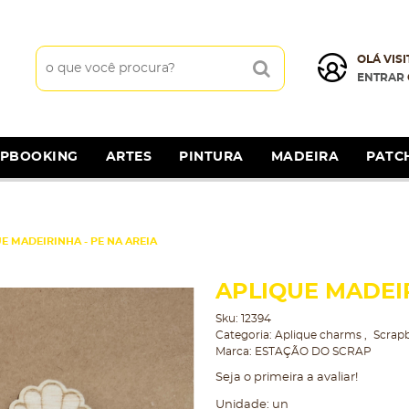
OLÁ VISI
ENTRAR
APBOOKING
ARTES
PINTURA
MADEIRA
PATC
E MADEIRINHA - PE NA AREIA
APLIQUE MADEIR
Sku:
12394
Categoria:
Aplique charms
Scrap
Marca:
ESTAÇÃO DO SCRAP
Seja o primeira a avaliar!
Unidade: un