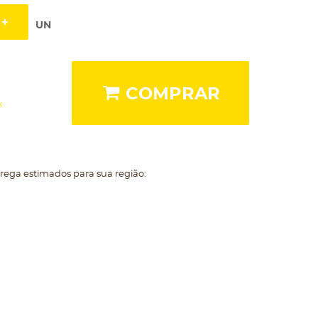
UN
COMPRAR
x
trega estimados para sua região: