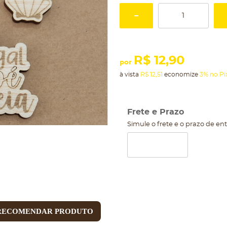
R$ 12,90
por
à vista
R$ 12,51
economize
3%
no Pi
Frete e Prazo
Simule o frete e o prazo de en
RECOMENDAR PRODUTO