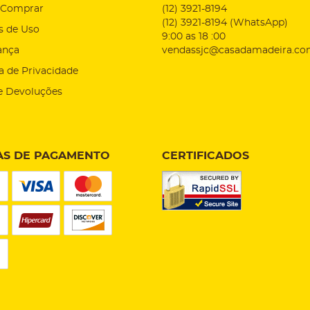
Comprar
(12)
3921-8194
(12)
3921-8194
(WhatsApp)
s de Uso
9:00 as 18 :00
ança
vendassjc@casadamadeira.co
ca de Privacidade
e Devoluções
S DE PAGAMENTO
CERTIFICADOS