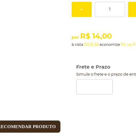
R$ 14,00
por
à vista
R$ 13,58
economize
3%
no P
Frete e Prazo
Simule o frete e o prazo de en
RECOMENDAR PRODUTO