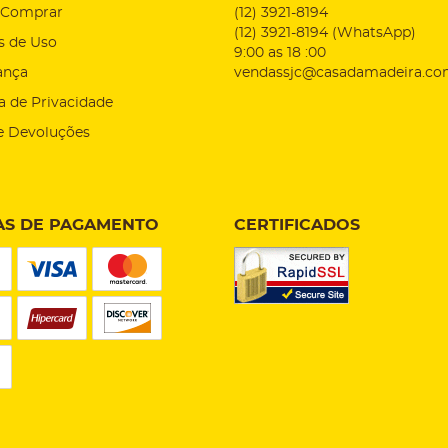
Comprar
(12)
3921-8194
(12)
3921-8194
(WhatsApp)
s de Uso
9:00 as 18 :00
ança
vendassjc@casadamadeira.co
ca de Privacidade
e Devoluções
S DE PAGAMENTO
CERTIFICADOS