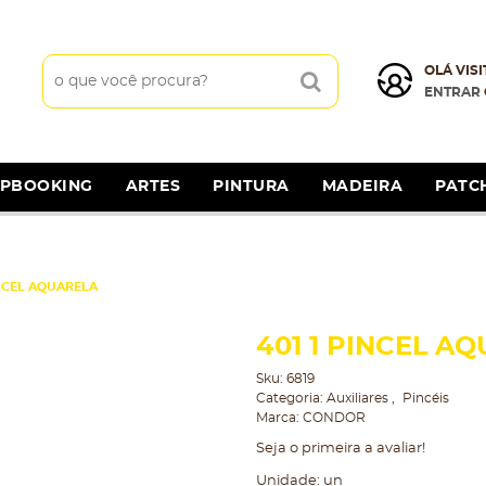
OLÁ VISI
ENTRAR
APBOOKING
ARTES
PINTURA
MADEIRA
PATC
INCEL AQUARELA
401 1 PINCEL A
Sku:
6819
Categoria:
Auxiliares
Pincéis
Marca:
CONDOR
Seja o primeira a avaliar!
Unidade: un