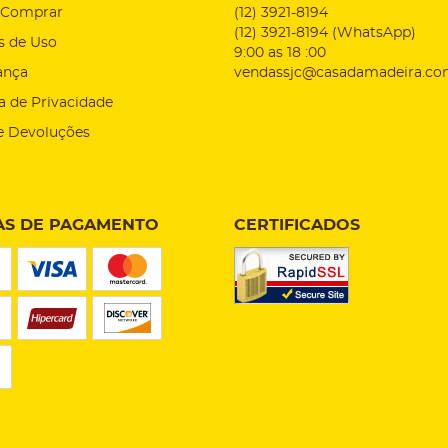
Comprar
(12)
3921-8194
(12)
3921-8194
(WhatsApp)
s de Uso
9:00 as 18 :00
ança
vendassjc@casadamadeira.co
ca de Privacidade
e Devoluções
S DE PAGAMENTO
CERTIFICADOS