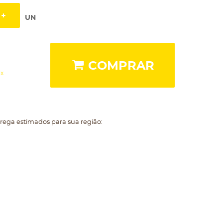
UN
COMPRAR
ix
trega estimados para sua região: