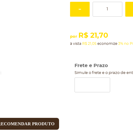
R$ 21,70
por
à vista
R$ 21,05
economize
3%
no P
Frete e Prazo
Simule o frete e o prazo de en
RECOMENDAR PRODUTO