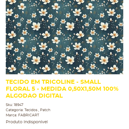
TECIDO EM TRICOLINE - SMALL
FLORAL 5 - MEDIDA 0,50X1,50M 100%
ALGODAO DIGITAL
Sku:
18947
Categoria:
Tecidos
,
Patch
Marca:
FABRICART
Produto Indisponível