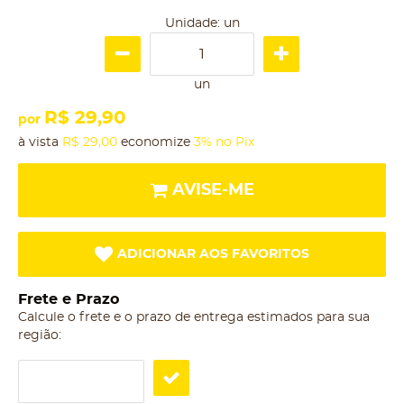
Unidade: un
un
R$ 29,90
por
à vista
R$ 29,00
economize
3%
no Pix
AVISE-ME
ADICIONAR AOS FAVORITOS
Frete e Prazo
Calcule o frete e o prazo de entrega estimados para sua
região: