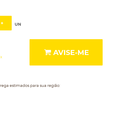
UN
AVISE-ME
ix
trega estimados para sua região: