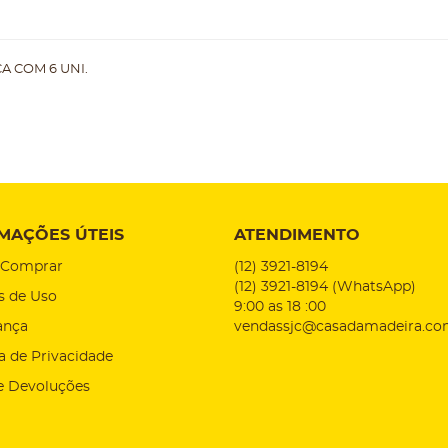
 COM 6 UNI.
MAÇÕES ÚTEIS
ATENDIMENTO
Comprar
(12)
3921-8194
(12)
3921-8194
(WhatsApp)
s de Uso
9:00 as 18 :00
ança
vendassjc@casadamadeira.co
ca de Privacidade
e Devoluções