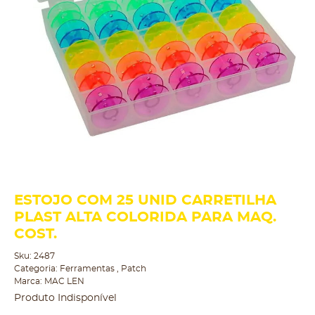
ESTOJO COM 25 UNID CARRETILHA
PLAST ALTA COLORIDA PARA MAQ.
COST.
Sku:
2487
Categoria:
Ferramentas
,
Patch
Marca:
MAC LEN
Produto Indisponível