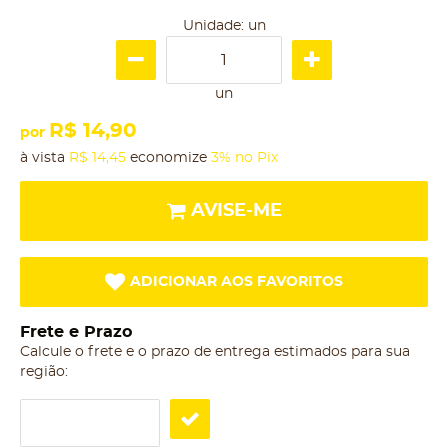
Unidade: un
un
R$ 14,90
por
à vista
R$ 14,45
economize
3%
no Pix
AVISE-ME
ADICIONAR AOS FAVORITOS
Frete e Prazo
Calcule o frete e o prazo de entrega estimados para sua
região: